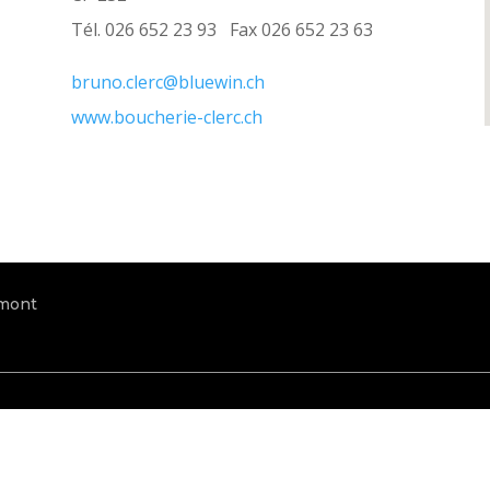
Tél. 026 652 23 93 Fax 026 652 23 63
bruno.clerc@bluewin.ch
www.boucherie-clerc.ch
omont